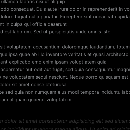
 ullamco laboris nisi ut aliquip
do consequat. Duis aute irure dolor in reprehenderit in vol
dolore fugiat nulla pariatur. Excepteur sint occaecat cupid
nt in culpa qui officia deserunt
id est laborum. Sed ut perspiciatis unde omnis iste.
 sit voluptatem accusantium doloremque laudantium, tota
ue ipsa quae ab illo inventore veritatis et quasi architecto
 sunt explicabo emo enim ipsam volupt atem quia
t aspernatur aut odit aut fugit, sed quia consequuntur magn
io ne voluptatem sequi nesciunt. Neque porro quisquam est
dolor sit amet conse cteturdsa
lite sed quia non numquam eius modi tempora inciduntu lab
nam aliquam quaerat voluptatem.
m dolor sit amet consectetur adipisicing elit sed eius
or incididunt ut labore magna aliqua. Ut enim ad mini