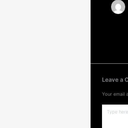
Leave a
Your email 
Type
here..