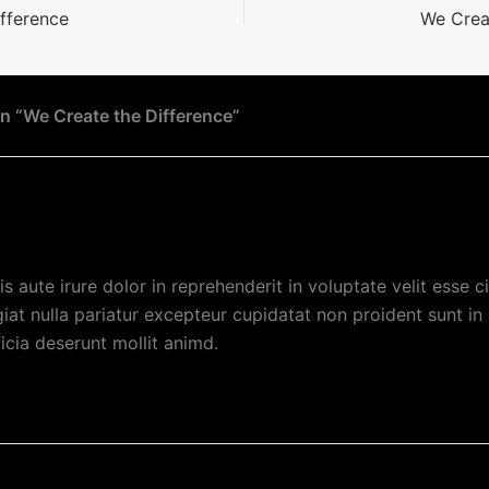
fference
We Crea
n “We Create the Difference”
M BRAD
May 16, 2017
is aute irure dolor in reprehenderit in voluptate velit esse c
giat nulla pariatur excepteur cupidatat non proident sunt in
ficia deserunt mollit animd.
eply