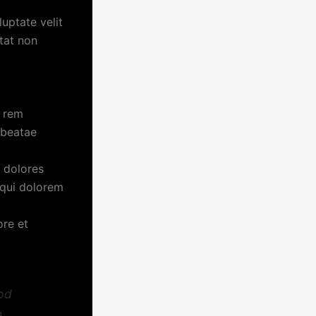
uptate velit
atat non
m rem
 beatae
i dolores
 qui dolorem
ore et
mod
m