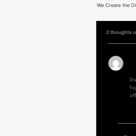
We Create the Di
2 thoughts o
TO
Du
fu
of
R