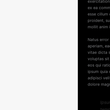
exercitation
ex ea commo
esse cillum 
proident, su
mollit anim 
Natus error
aperiam, eaq
vitae dicta
voluptas si
eos qui rat
ipsum quia 
adipisci ve
dolore mag
Ipsu
temp