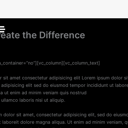
k
eate the Difference
 15, 2017
_container=”no”][vc_column][vc_column_text]
 sit amet consectetur adipisicing elit Lorem ipsum dolor si
 adipisicing elit sed do eiusmod tempor incididunt ut labor
a ut enim ad minim veniam quis nostrud
 ullamco laboris nisi ut aliquip.
 dolor sit amet, consectetur adipisicing elit, sed do eius
ut laboreit dolore magna aliqua. Ut enim ad minim veniam, q