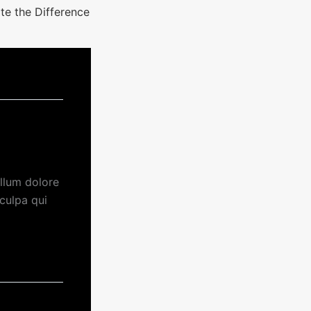
te the Difference
 at 9:22 am
illum dolore
 culpa qui