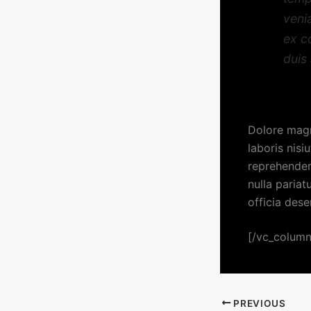
veni
ex c
duis
Dolore magn
laboris nisi
reprehenderi
nulla pariat
officia dese
[/vc_column
PREVIOUS