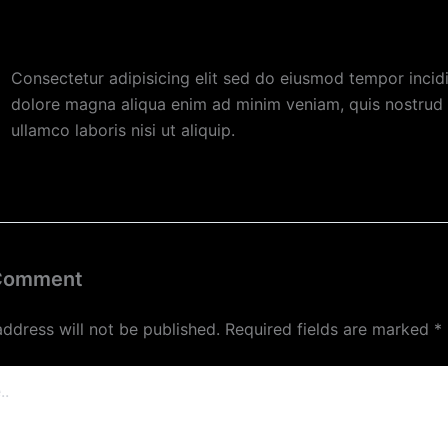
ELIZA BRAD
May 16, 2017
Consectetur adipisicing elit sed do eiusmod tempor incid
dolore magna aliqua enim ad minim veniam, quis nostrud 
ullamco laboris nisi ut aliquip.
Reply
 Comment
address will not be published.
Required fields are marked
*