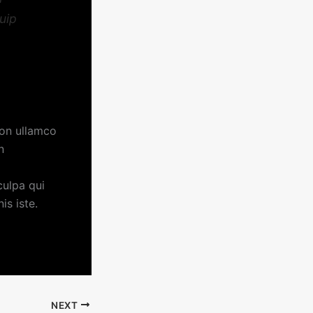
quip
ion ullamco
n
culpa qui
is iste.
NEXT