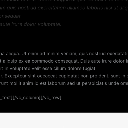
am quis nostrud exercitation ullamco laboris nisi ut ali
onsequat
 aute irure dolor voluptate.
a aliqua. Ut enim ad minim veniam, quis nostrud exercitat
ut aliquip ex ea commodo consequat. Duis aute irure dolor i
t in voluptate velit esse cillum dolore fugiat
ur. Excepteur sint occaecat cupidatat non proident, sunt in 
runt mollit anim id est laborum sed ut perspiciatis unde omn
_text][/vc_column][/vc_row]