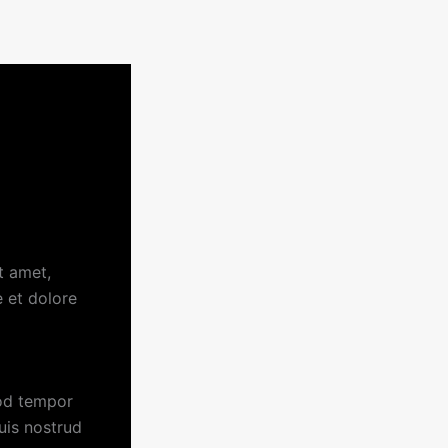
t amet,
e et dolore
mod tempor
uis nostrud